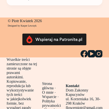
© Piotr Kwiatek 2026
Designed by Kacper Lewczyk
Wszelkie treści
zamieszczone na tej
stronie są objęte
prawami
autorskimi.
Kopiowanie,
Strona
reprodukcja lub
Kontakt
główna
·
wykorzystywanie
Dom Zakonny
O mnie ·
tych treści
Kapucynów
Wsparcie ·
w jakiejkolwiek
ul. Korzeniaka 16, 30-
Polityka
formie, bez
298 Kraków
prywatności
wyraźnej zgody
flowerpiotr@gmail.com