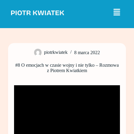
P
r
z
e
j
d
ź
d
o
piotrkwiatek
8 marca 2022
t
r
e
#8 O emocjach w czasie wojny i nie tylko – Rozmowa
ś
z Piotrem Kwiatkiem
c
i