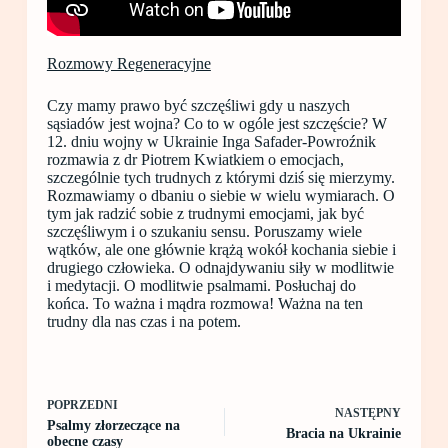
Rozmowy Regeneracyjne
Czy mamy prawo być szczęśliwi gdy u naszych
sąsiadów jest wojna? Co to w ogóle jest szczęście? W
12. dniu wojny w Ukrainie Inga Safader-Powroźnik
rozmawia z dr Piotrem Kwiatkiem o emocjach,
szczególnie tych trudnych z którymi dziś się mierzymy.
Rozmawiamy o dbaniu o siebie w wielu wymiarach. O
tym jak radzić sobie z trudnymi emocjami, jak być
szczęśliwym i o szukaniu sensu. Poruszamy wiele
wątków, ale one głównie krążą wokół kochania siebie i
drugiego człowieka. O odnajdywaniu siły w modlitwie
i medytacji. O modlitwie psalmami. Posłuchaj do
końca. To ważna i mądra rozmowa! Ważna na ten
trudny dla nas czas i na potem.
POPRZEDNI
NASTĘPNY
Psalmy złorzeczące na
Bracia na Ukrainie
obecne czasy