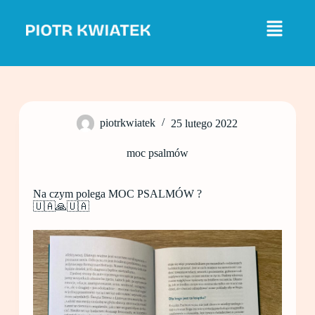
P
r
z
e
j
d
ź
d
o
piotrkwiatek
25 lutego 2022
t
r
e
moc psalmów
ś
c
i
Na czym polega MOC PSALMÓW ?
🇺🇦🙏🇺🇦