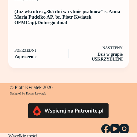
(Już wkrótce: „365 dni w rytmie psalmów” s. Anna
Maria Pudełko AP, br. Piotr Kwiatek
OFMCap).Dobrego dnia!
NASTĘPNY
POPRZEDNI
Dziś w grupie
Zaproszenie
USKRZYDLENI
© Piotr Kwiatek 2026
Designed by Kacper Lewczyk
Wszelkie treści