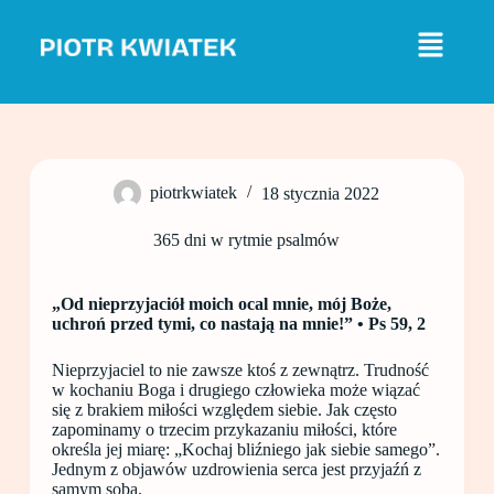
P
r
z
e
j
d
ź
d
o
piotrkwiatek
18 stycznia 2022
t
r
e
365 dni w rytmie psalmów
ś
c
i
„Od nieprzyjaciół moich ocal mnie, mój Boże,
uchroń przed tymi, co nastają na mnie!” • Ps 59, 2
Nieprzyjaciel to nie zawsze ktoś z zewnątrz. Trudność
w kochaniu Boga i drugiego człowieka może wiązać
się z brakiem miłości względem siebie. Jak często
zapominamy o trzecim przykazaniu miłości, które
określa jej miarę: „Kochaj bliźniego jak siebie samego”.
Jednym z objawów uzdrowienia serca jest przyjaźń z
samym sobą.