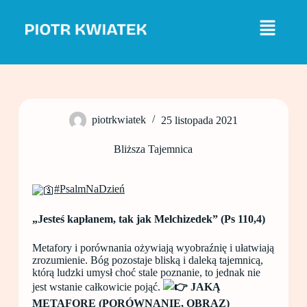
P
r
z
e
j
d
ź
d
o
piotrkwiatek
25 listopada 2021
t
r
e
Bliższa Tajemnica
ś
c
i
#PsalmNaDzień
„Jesteś kapłanem, tak jak Melchizedek” (Ps 110,4)
Metafory i porównania ożywiają wyobraźnię i ułatwiają
zrozumienie. Bóg pozostaje bliską i daleką tajemnicą,
którą ludzki umysł choć stale poznanie, to jednak nie
jest wstanie całkowicie pojąć.
JAKĄ
METAFORĘ (PORÓWNANIE, OBRAZ)