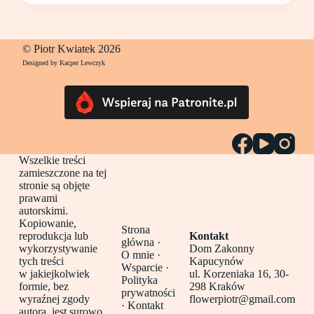
© Piotr Kwiatek 2026
Designed by Kacper Lewczyk
Wszelkie treści
zamieszczone na tej
stronie są objęte
prawami
autorskimi.
Kopiowanie,
Strona
reprodukcja lub
Kontakt
główna
·
wykorzystywanie
Dom Zakonny
O mnie ·
tych treści
Kapucynów
Wsparcie ·
w jakiejkolwiek
ul. Korzeniaka 16, 30-
Polityka
formie, bez
298 Kraków
prywatności
wyraźnej zgody
flowerpiotr@gmail.com
·
Kontakt
autora, jest surowo