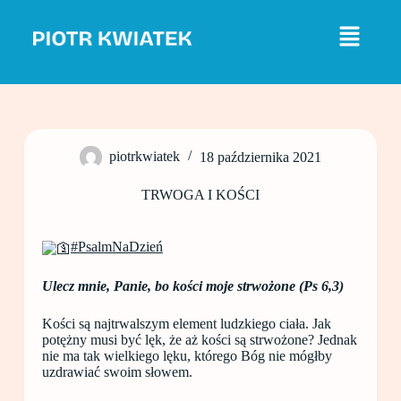
P
r
z
e
j
d
ź
d
o
piotrkwiatek
18 października 2021
t
r
e
TRWOGA I KOŚCI
ś
c
i
#PsalmNaDzień
Ulecz mnie, Panie, bo kości moje strwożone (Ps 6,3)
Kości są najtrwalszym element ludzkiego ciała. Jak
potężny musi być lęk, że aż kości są strwożone? Jednak
nie ma tak wielkiego lęku, którego Bóg nie mógłby
uzdrawiać swoim słowem.