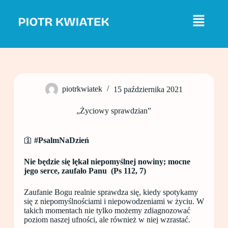
P
r
z
e
j
d
ź
d
o
piotrkwiatek
15 października 2021
t
r
e
„Życiowy sprawdzian”
ś
c
i
🛐
#PsalmNaDzień
Nie będzie się lękał niepomyślnej nowiny; mocne
jego serce, zaufało Panu (Ps 112, 7)
Zaufanie Bogu realnie sprawdza się, kiedy spotykamy
się z niepomyślnościami i niepowodzeniami w życiu. W
takich momentach nie tylko możemy zdiagnozować
poziom naszej ufności, ale również w niej wzrastać.