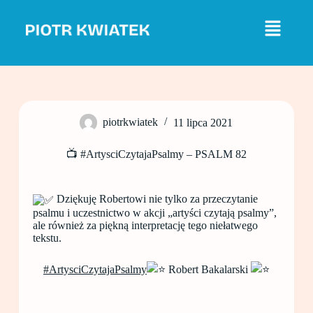
P
r
z
e
j
d
ź
d
o
piotrkwiatek
11 lipca 2021
t
r
e
📺 #ArtysciCzytajaPsalmy – PSALM 82
ś
c
i
Dziękuję Robertowi nie tylko za przeczytanie
psalmu i uczestnictwo w akcji „artyści czytają psalmy”,
ale również za piękną interpretację tego niełatwego
tekstu.
#ArtysciCzytajaPsalmy
​Robert Bakalarski