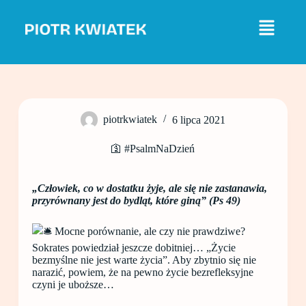
P
r
z
e
j
d
ź
d
o
piotrkwiatek
6 lipca 2021
t
r
e
🛐 #PsalmNaDzień
ś
c
i
„Człowiek, co w dostatku żyje, ale się nie zastanawia,
przyrównany jest do bydląt, które giną” (Ps 49)
Mocne porównanie, ale czy nie prawdziwe?
Sokrates powiedział jeszcze dobitniej… „Życie
bezmyślne nie jest warte życia”. Aby zbytnio się nie
narazić, powiem, że na pewno życie bezrefleksyjne
czyni je uboższe…