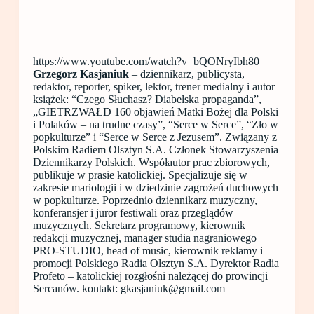
https://www.youtube.com/watch?v=bQONryIbh80
Grzegorz Kasjaniuk
– dziennikarz, publicysta,
redaktor, reporter, spiker, lektor, trener medialny i autor
książek: “Czego Słuchasz? Diabelska propaganda”,
„GIETRZWAŁD 160 objawień Matki Bożej dla Polski
i Polaków – na trudne czasy”, “Serce w Serce”, “Zło w
popkulturze” i “Serce w Serce z Jezusem”. Związany z
Polskim Radiem Olsztyn S.A. Członek Stowarzyszenia
Dziennikarzy Polskich. Współautor prac zbiorowych,
publikuje w prasie katolickiej. Specjalizuje się w
zakresie mariologii i w dziedzinie zagrożeń duchowych
w popkulturze. Poprzednio dziennikarz muzyczny,
konferansjer i juror festiwali oraz przeglądów
muzycznych. Sekretarz programowy, kierownik
redakcji muzycznej, manager studia nagraniowego
PRO-STUDIO, head of music, kierownik reklamy i
promocji Polskiego Radia Olsztyn S.A. Dyrektor Radia
Profeto – katolickiej rozgłośni należącej do prowincji
Sercanów. kontakt: gkasjaniuk@gmail.com