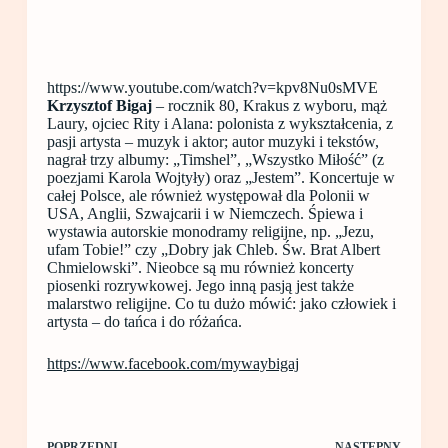
https://www.youtube.com/watch?v=kpv8Nu0sMVE
Krzysztof Bigaj
– rocznik 80, Krakus z wyboru, mąż
Laury, ojciec Rity i Alana: polonista z wykształcenia, z
pasji artysta – muzyk i aktor; autor muzyki i tekstów,
nagrał trzy albumy: „Timshel”, „Wszystko Miłość” (z
poezjami Karola Wojtyły) oraz „Jestem”. Koncertuje w
całej Polsce, ale również występował dla Polonii w
USA, Anglii, Szwajcarii i w Niemczech. Śpiewa i
wystawia autorskie monodramy religijne, np. „Jezu,
ufam Tobie!” czy „Dobry jak Chleb. Św. Brat Albert
Chmielowski”. Nieobce są mu również koncerty
piosenki rozrywkowej. Jego inną pasją jest także
malarstwo religijne. Co tu dużo mówić: jako człowiek i
artysta – do tańca i do różańca.
https://www.facebook.com/mywaybigaj
POPRZEDNI
NASTĘPNY