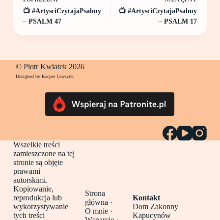
📺 #ArtysciCzytajaPsalmy
📺 #ArtysciCzytajaPsalmy
– PSALM 47
– PSALM 17
© Piotr Kwiatek 2026
Designed by Kacper Lewczyk
Wszelkie treści
zamieszczone na tej
stronie są objęte
prawami
autorskimi.
Kopiowanie,
Strona
reprodukcja lub
Kontakt
główna
·
wykorzystywanie
Dom Zakonny
O mnie ·
tych treści
Kapucynów
Wsparcie ·