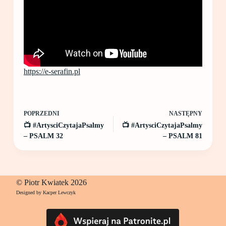
https://e-serafin.pl
POPRZEDNI
NASTĘPNY
📺 #ArtysciCzytajaPsalmy
📺 #ArtysciCzytajaPsalmy
– PSALM 32
– PSALM 81
© Piotr Kwiatek 2026
Designed by Kacper Lewczyk