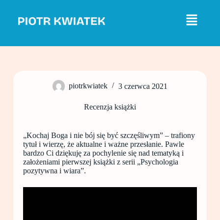
P
r
z
e
j
d
ź
d
o
piotrkwiatek
3 czerwca 2021
t
r
e
Recenzja książki
ś
c
i
„Kochaj Boga i nie bój się być szczęśliwym” – trafiony
tytuł i wierzę, że aktualne i ważne przesłanie. Pawle
bardzo Ci dziękuję za pochylenie się nad tematyką i
założeniami pierwszej książki z serii „Psychologia
pozytywna i wiara”.