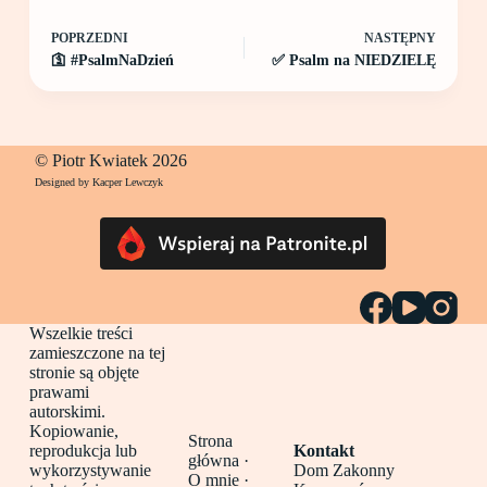
POPRZEDNI
NASTĘPNY
🛐 #PsalmNaDzień
✅ Psalm na NIEDZIELĘ
© Piotr Kwiatek 2026
Designed by Kacper Lewczyk
Wszelkie treści
zamieszczone na tej
stronie są objęte
prawami
autorskimi.
Kopiowanie,
Strona
reprodukcja lub
Kontakt
główna
·
wykorzystywanie
Dom Zakonny
O mnie ·