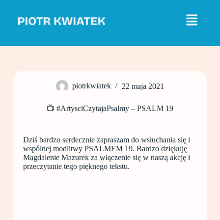
P
r
z
e
j
d
ź
d
o
piotrkwiatek
22 maja 2021
t
r
e
📺 #ArtysciCzytajaPsalmy – PSALM 19
ś
c
i
Dziś bardzo serdecznie zapraszam do wsłuchania się i
wspólnej modlitwy PSALMEM 19. Bardzo dziękuję
Magdalenie Mazurek za włączenie się w naszą akcję i
przeczytanie tego pięknego tekstu.