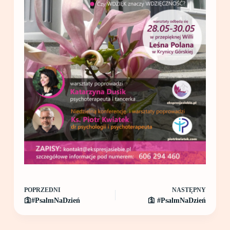
POPRZEDNI
NASTĘPNY
🛐#PsalmNaDzień
🛐 #PsalmNaDzień