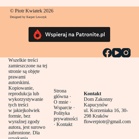
© Piotr Kwiatek 2026
Designed by Kacper Lewczyk
Wszelkie treści
zamieszczone na tej
stronie są objęte
prawami
autorskimi.
Kopiowanie,
Strona
reprodukcja lub
Kontakt
główna
·
wykorzystywanie
Dom Zakonny
O mnie ·
tych treści
Kapucynów
Wsparcie ·
w jakiejkolwiek
ul. Korzeniaka 16, 30-
Polityka
formie, bez
298 Kraków
prywatności
wyraźnej zgody
flowerpiotr@gmail.com
·
Kontakt
autora, jest surowo
zabronione. Dla
uzyskania