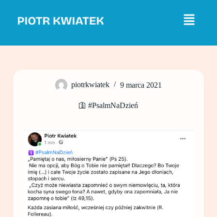
P
r
z
e
j
d
ź
d
o
piotrkwiatek
9 marca 2021
t
r
e
🛐 #PsalmNaDzień
ś
c
i