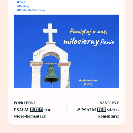
POPRZEDNI
NASTĘPNY
PSALM 1️⃣4️⃣3️⃣ jest
📍 PSALM 7️⃣1️⃣ wideo-
wideo-komentarz!
komentarz!