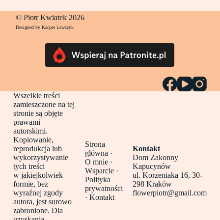
© Piotr Kwiatek 2026
Designed by Kacper Lewczyk
Wszelkie treści
zamieszczone na tej
stronie są objęte
prawami
autorskimi.
Kopiowanie,
Strona
reprodukcja lub
Kontakt
główna
·
wykorzystywanie
Dom Zakonny
O mnie ·
tych treści
Kapucynów
Wsparcie ·
w jakiejkolwiek
ul. Korzeniaka 16, 30-
Polityka
formie, bez
298 Kraków
prywatności
wyraźnej zgody
flowerpiotr@gmail.com
·
Kontakt
autora, jest surowo
zabronione. Dla
uzyskania