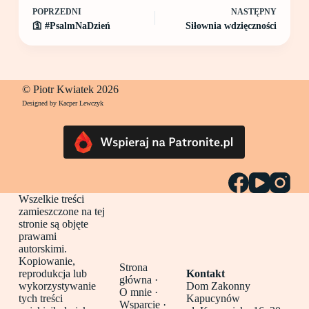
POPRZEDNI
NASTĘPNY
🛐 #PsalmNaDzień
Siłownia wdzięczności
© Piotr Kwiatek 2026
Designed by Kacper Lewczyk
Wszelkie treści
zamieszczone na tej
stronie są objęte
prawami
autorskimi.
Kopiowanie,
Strona
reprodukcja lub
Kontakt
główna
·
wykorzystywanie
Dom Zakonny
O mnie ·
tych treści
Kapucynów
Wsparcie ·