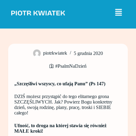
P
r
z
e
j
d
ź
d
o
piotrkwiatek
5 grudnia 2020
t
r
e
🛐 #PsalmNaDzień
ś
c
i
„Szczęśliwi wszyscy, co ufają Panu” (Ps 147)
DZIŚ możesz przystąpić do tego elitarnego grona
SZCZĘŚLIWYCH. Jak? Powierz Bogu konkretny
dzień, swoją rodzinę, plany, pracę, troski i SIEBIE
całego!
Ufność, to droga na której stawia się również
MAŁE kroki!