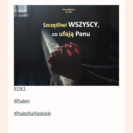
#1W1
#Psalmy
#PsalmNaNiedzielę