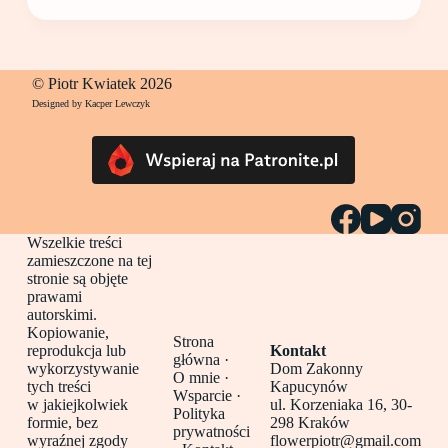
© Piotr Kwiatek 2026
Designed by Kacper Lewczyk
Wszelkie treści
zamieszczone na tej
stronie są objęte
prawami
autorskimi.
Kopiowanie,
Strona
reprodukcja lub
Kontakt
główna
·
wykorzystywanie
Dom Zakonny
O mnie ·
tych treści
Kapucynów
Wsparcie ·
w jakiejkolwiek
ul. Korzeniaka 16, 30-
Polityka
formie, bez
298 Kraków
prywatności
wyraźnej zgody
flowerpiotr@gmail.com