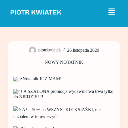
P
r
z
e
j
d
ź
d
o
piotrkwiatek
26 listopada 2020
t
r
e
NOWY NOTATNIK
ś
c
i
Notatnik JUŻ MAM!
A SZALONA promocja wydawnictwa trwa tylko
do NIEDZIELI!
Aż – 50% na WSZYSTKIE KSIĄŻKI, nie
chciałem w to uwierzyć!