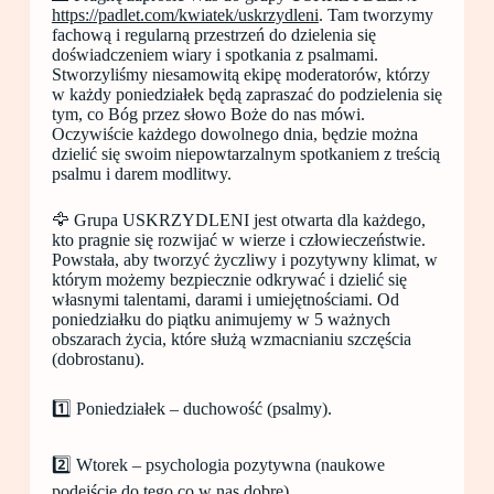
https://padlet.com/kwiatek/uskrzydleni
. Tam tworzymy
fachową i regularną przestrzeń do dzielenia się
doświadczeniem wiary i spotkania z psalmami.
Stworzyliśmy niesamowitą ekipę moderatorów, którzy
w każdy poniedziałek będą zapraszać do podzielenia się
tym, co Bóg przez słowo Boże do nas mówi.
Oczywiście każdego dowolnego dnia, będzie można
dzielić się swoim niepowtarzalnym spotkaniem z treścią
psalmu i darem modlitwy.
🦅 Grupa USKRZYDLENI jest otwarta dla każdego,
kto pragnie się rozwijać w wierze i człowieczeństwie.
Powstała, aby tworzyć życzliwy i pozytywny klimat, w
którym możemy bezpiecznie odkrywać i dzielić się
własnymi talentami, darami i umiejętnościami. Od
poniedziałku do piątku animujemy w 5 ważnych
obszarach życia, które służą wzmacnianiu szczęścia
(dobrostanu).
1️⃣ Poniedziałek – duchowość (psalmy).
2️⃣ Wtorek – psychologia pozytywna (naukowe
podejście do tego co w nas dobre).