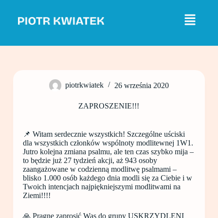
P
r
z
e
j
d
ź
d
o
piotrkwiatek
26 września 2020
t
r
e
ZAPROSZENIE!!!
ś
c
i
📌 Witam serdecznie wszystkich! Szczególne uściski
dla wszystkich członków wspólnoty modlitewnej 1W1.
Jutro kolejna zmiana psalmu, ale ten czas szybko mija –
to będzie już 27 tydzień akcji, aż 943 osoby
zaangażowane w codzienną modlitwę psalmami –
blisko 1.000 osób każdego dnia modli się za Ciebie i w
Twoich intencjach najpiękniejszymi modlitwami na
Ziemi!!!!
🙏 Pragnę zaprosić Was do grupy USKRZYDLENI