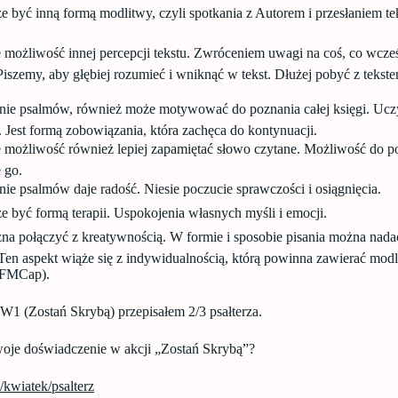
 być inną formą modlitwy, czyli spotkania z Autorem i przesłaniem te
 możliwość innej percepcji tekstu. Zwróceniem uwagi na coś, co wcześ
Piszemy, aby głębiej rozumieć i wniknąć w tekst. Dłużej pobyć z tekste
ie psalmów, również może motywować do poznania całej księgi. Ucz
 Jest formą zobowiązania, która zachęca do kontynuacji.
 możliwość również lepiej zapamiętać słowo czytane. Możliwość do p
e go.
e psalmów daje radość. Niesie poczucie sprawczości i osiągnięcia.
 być formą terapii. Uspokojenia własnych myśli i emocji.
a połączyć z kreatywnością. W formie i sposobie pisania można nada
Ten aspekt wiąże się z indywidualnością, którą powinna zawierać mod
OFMCap).
W1 (Zostań Skrybą) przepisałem 2/3 psałterza.
Twoje doświadczenie w akcji „Zostań Skrybą”?
m/kwiatek/psalterz