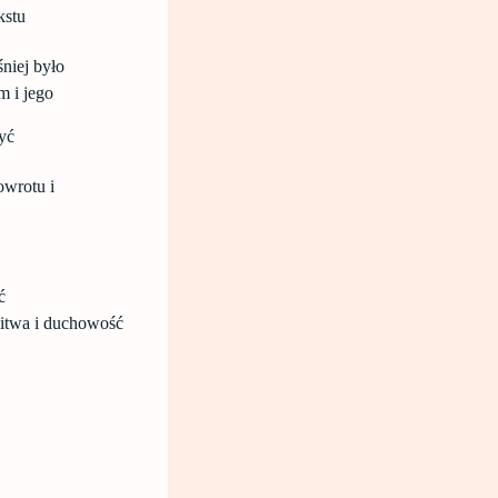
kstu
niej było
m i jego
yć
owrotu i
ć
litwa i duchowość