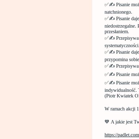
✅✍️ Pisanie może
natchnionego.
✅✍️ Pisanie daje
niedostrzegalne. 
przesłaniem.
✅✍️ Przepisywan
systematyczności.
✅✍️ Pisanie daje
przypomina sobi
✅✍️ Przepisywani
✅✍️ Pisanie może
✅✍️ Pisanie możn
indywidualność. 
(Piotr Kwiatek 
W ramach akcji 1
💙 A jakie jest 
https://padlet.co