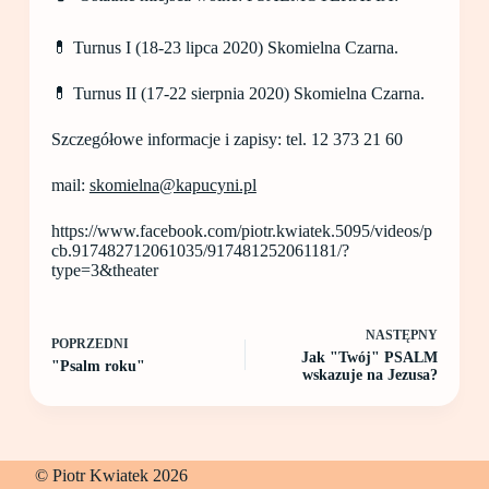
💊 Turnus I (18-23 lipca 2020) Skomielna Czarna.
💊 Turnus II (17-22 sierpnia 2020) Skomielna Czarna.
Szczegółowe informacje i zapisy: tel. 12 373 21 60
mail:
skomielna@kapucyni.pl
https://www.facebook.com/piotr.kwiatek.5095/videos/p
cb.917482712061035/917481252061181/?
type=3&theater
NASTĘPNY
POPRZEDNI
Jak "Twój" PSALM
"Psalm roku"
wskazuje na Jezusa?
© Piotr Kwiatek 2026