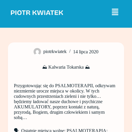
P
r
z
e
j
d
ź
d
o
piotrkwiatek
14 lipca 2020
t
r
e
⛰ Kalwaria Tokarska ⛰
ś
c
i
Przygotowując się do PSALMOTERAPII, odkrywam
niezmiernie urocze miejsca w okolicy. W tych
cudownych przestrzeniach zieleni i nie tylko…
będziemy ładować nasze duchowe i psychiczne
AKUMULATORY, poprzez kontakt z naturą,
przyrodą, Bogiem, drugim człowiekiem i samym
sobą…
🗣 Ostatnie miejsca wolne: PSALMOTERAPIA: