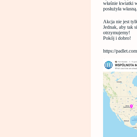
właśnie kwiatki 
posłużyła własną
Akcja nie jest t
Jednak, aby tak 
otrzymujemy!
Pokój i dobro!
https://padlet.c