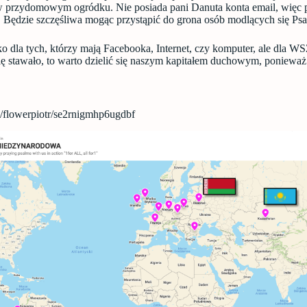
w przydomowym ogródku. Nie posiada pani Danuta konta email, więc 
. Będzie szczęśliwa mogąc przystąpić do grona osób modlących się Ps
ylko dla tych, którzy mają Facebooka, Internet, czy komputer, ale dl
się stawało, to warto dzielić się naszym kapitałem duchowym, ponieważ
om/flowerpiotr/se2rnigmhp6ugdbf