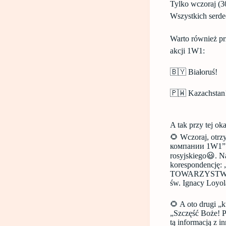
Tylko wczoraj (3
Wszystkich serd
Warto również pr
akcji 1W1:
🇧🇾 Białoruś!
🇵🇼 Kazachstan
A tak przy tej ok
🌻 Wczoraj, otr
компании 1W1”. 
rosyjskiego😃. 
korespondencję:
TOWARZYSTWA Je
św. Ignacy Loyo
🌻 A oto drugi „k
„Szczęść Boże! P
tą informacją z i