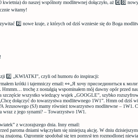
0 kwietnia) do naszej wspólnoty modlitewnej dołączyło, aż 4️⃣0️⃣ now
ecznie witamy!
zywitać 2️⃣ nowe kraje, z których od dziś wzniesie się do Boga modli
!
azji 2️⃣ „KWIATKI”, czyli od humoru do inspiracji:
zymałem krótki i tajemniczy email: 👀„Я хочу присоединиться к мол
Hmmm… trochę z nostalgią wspominałem mój dawny opór przed nau
Na szczęście wszystko wiedzący wujek „GOOGLE”, szybko rozszyfrow
 „Chcę dołączyć do towarzystwa modlitewnego 1W1”. Hmm od dziś wi
zusowego (SJ) mamy również towarzystwo modlitewne – 1W1. Cie
la wraz z jego synami? – Towarzystwo 1W1.
wiatek” z wczorajszego dnia. Inny email:
rzed paroma dniami włączyłam się niniejszą akcję. W dniu dzisiejszym 
nną znajomą. Ogromnie spodobał się ten pomysł ten rozmodlonej niewia