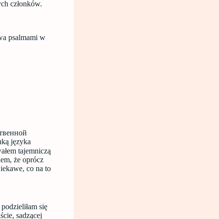
ych członków.
twa psalmami w
итвенной
ką języka
ałem tajemniczą
em, że oprócz
kawe, co na to
podzieliłam się
ście, sadzącej