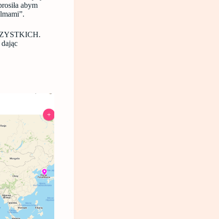
prosiła abym
almami”.
a WSZYSTKICH.
 dając