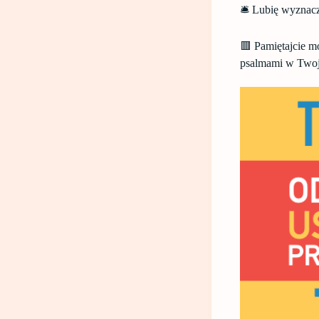
🛎 Lubię wyznacza
🟥 Pamiętajcie m
psalmami w Twoje