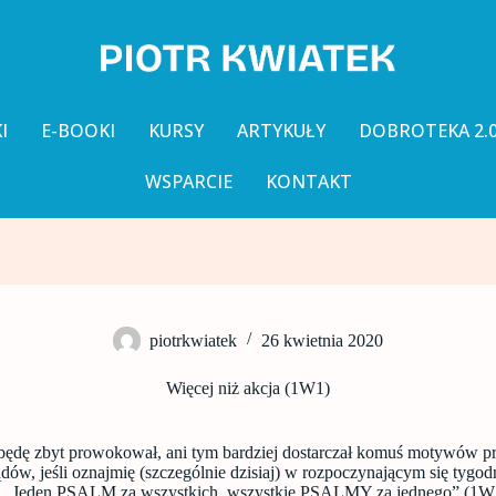
I
E-BOOKI
KURSY
ARTYKUŁY
DOBROTEKA 2.
WSPARCIE
KONTAKT
piotrkwiatek
26 kwietnia 2020
Więcej niż akcja (1W1)
 będę zbyt prowokował, ani tym bardziej dostarczał komuś motywów pr
dów, jeśli oznajmię (szczególnie dzisiaj) w rozpoczynającym się tygod
a „Jeden PSALM za wszystkich, wszystkie PSALMY za jednego” (1W1)