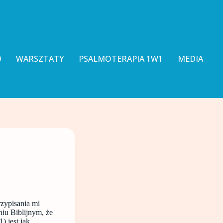
0
WARSZTATY
PSALMOTERAPIA 1W1
MEDIA
zypisania mi
niu Biblijnym, że
 jest jak