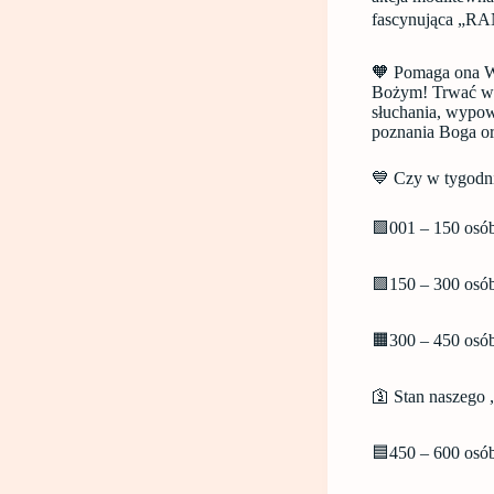
fascynująca „R
🧡 Pomaga ona 
Bożym! Trwać w m
słuchania, wypow
poznania Boga or
💙 Czy w tygodn
🟩001 – 150 osób
🟩150 – 300 osób
🟧300 – 450 osób 
🛐 Stan naszego 
🟦450 – 600 osób