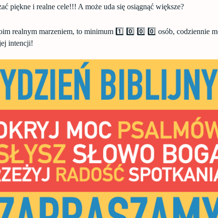
ć piękne i realne cele!!! A może uda się osiągnąć większe?
oim realnym marzeniem, to minimum 1️⃣ 0️⃣ 0️⃣ 0️⃣ osób, codziennie m
j intencji!