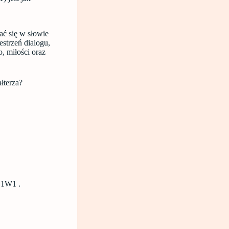
 się w słowie
strzeń dialogu,
, miłości oraz
łterza?
 1W1 .