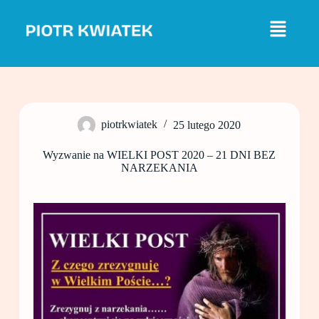
P
r
z
e
j
d
ź
d
o
piotrkwiatek
25 lutego 2020
t
r
e
Wyzwanie na WIELKI POST 2020 – 21 DNI BEZ
ś
NARZEKANIA
c
i