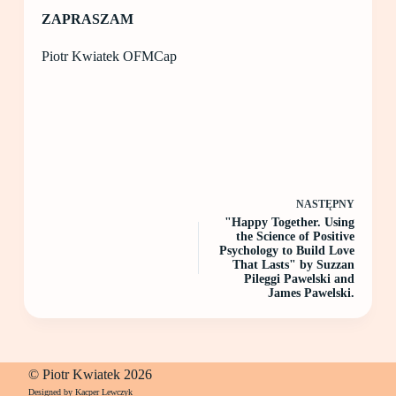
ZAPRASZAM
Piotr Kwiatek OFMCap
NASTĘPNY
"Happy Together. Using
the Science of Positive
Psychology to Build Love
That Lasts" by Suzzan
Pileggi Pawelski and
James Pawelski.
© Piotr Kwiatek 2026
Designed by Kacper Lewczyk