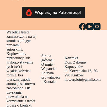
Wszelkie treści
zamieszczone na tej
stronie są objęte
prawami
autorskimi.
Kopiowanie,
Strona
reprodukcja lub
Kontakt
główna
·
wykorzystywanie
Dom Zakonny
O mnie ·
tych treści
Kapucynów
Wsparcie ·
w jakiejkolwiek
ul. Korzeniaka 16, 30-
Polityka
formie, bez
298 Kraków
prywatności
wyraźnej zgody
flowerpiotr@gmail.com
·
Kontakt
autora, jest surowo
zabronione. Dla
uzyskania
pozwolenia na
korzystanie z treści
proszę o kontakt.